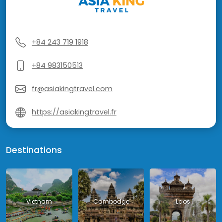
+84 243 719 1918
+84 983150513
fr@asiakingtravel.com
https://asiakingtravel.fr
Destinations
Vietnam
Cambodge
Laos