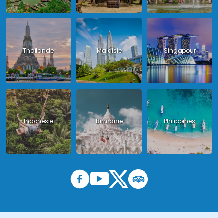
Thailande
Malaisie
Singapour
Indonésie
Birmanie
Philippines