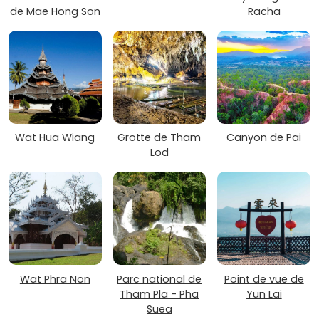
de Mae Hong Son
Racha
Wat Hua Wiang
Grotte de Tham
Canyon de Pai
Lod
Wat Phra Non
Parc national de
Point de vue de
Tham Pla - Pha
Yun Lai
Suea