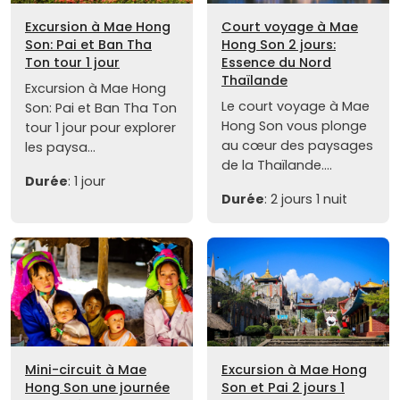
Excursion à Mae Hong
Court voyage à Mae
Son: Pai et Ban Tha
Hong Son 2 jours:
Ton tour 1 jour
Essence du Nord
Thaïlande
Excursion à Mae Hong
Le court voyage à Mae
Son: Pai et Ban Tha Ton
Hong Son vous plonge
tour 1 jour pour explorer
au cœur des paysages
les paysa...
de la Thaïlande....
Durée
: 1 jour
Durée
: 2 jours 1 nuit
Mini-circuit à Mae
Excursion à Mae Hong
Hong Son une journée
Son et Pai 2 jours 1