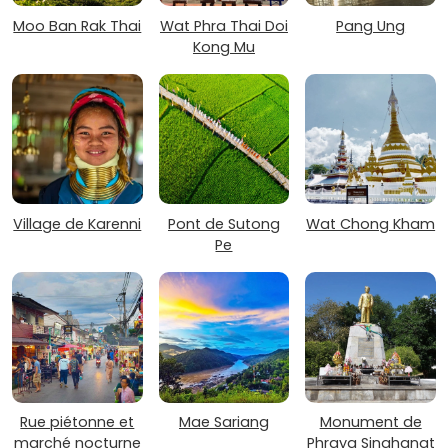
Moo Ban Rak Thai
Wat Phra Thai Doi
Pang Ung
Kong Mu
Village de Karenni
Pont de Sutong
Wat Chong Kham
Pe
Rue piétonne et
Mae Sariang
Monument de
marché nocturne
Phraya Singhanat