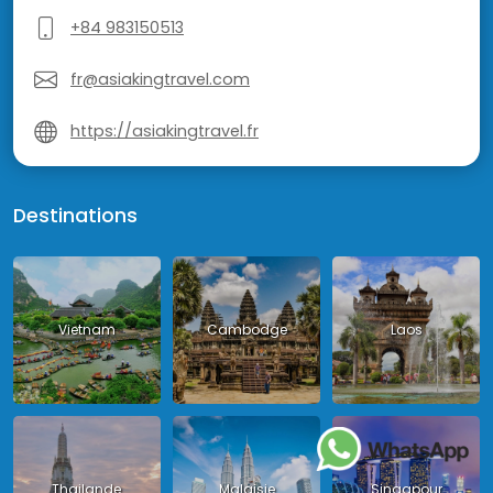
+84 983150513
fr@asiakingtravel.com
https://asiakingtravel.fr
Destinations
Vietnam
Cambodge
Laos
Thailande
Malaisie
Singapour