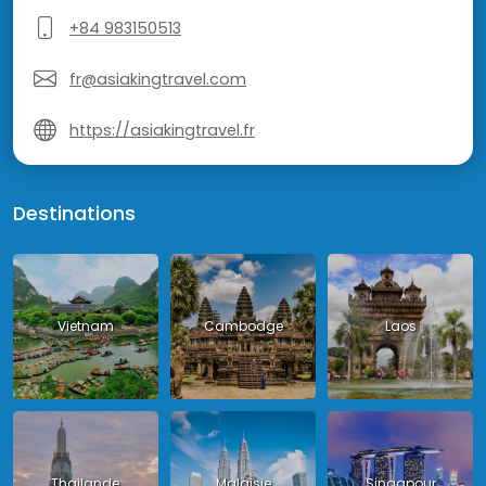
+84 983150513
fr@asiakingtravel.com
https://asiakingtravel.fr
Destinations
Vietnam
Cambodge
Laos
Thailande
Malaisie
Singapour