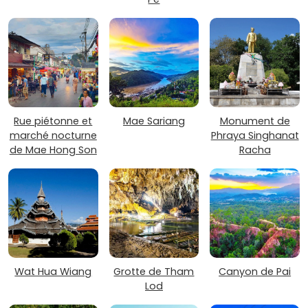
Rue piétonne et
Mae Sariang
Monument de
marché nocturne
Phraya Singhanat
de Mae Hong Son
Racha
Wat Hua Wiang
Grotte de Tham
Canyon de Pai
Lod