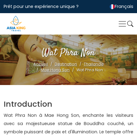
Prêt pour une expérience unique ?
Français
Wat Phra Non
Accueil
Destination
Thailande
Mae Hong Son
Wat Phra Non
Introduction
Wat Phra Non à Mae Hong Son, enchante les visiteurs
avec sa majestueuse statue de Bouddha couché, un
symbole puissant de paix et d'illumination. Le temple offre