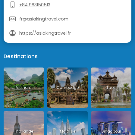
+84 983150513
fr@asiakingtravel.com
https://asiakingtravel.fr
Destinations
Vietnam
Cambodge
Laos
Thailande
Malaisie
Singapour