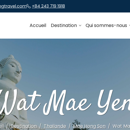
ngtravel.com
+84 243 719 1918
Accueil
Destination
Qui sommes-nous
Wat Mae Ye
il
Destination
Thailande
Mae Hong Son
Wat Ma