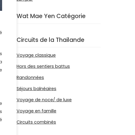
Wat Mae Yen Catégorie
é
Circuits de la Thailande
s
Voyage classique
a
Hors des sentiers battus
e
Randonnées
Séjours balnéaires
Voyage de noce/ de luxe
e
Voyage en famille
s
é
Circuits combinés