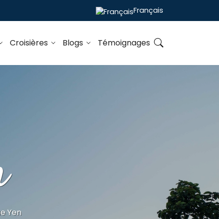
Français
Croisières
Blogs
Témoignages
n
e Yen