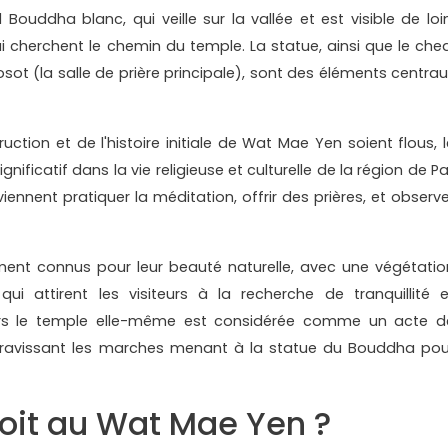
ouddha blanc, qui veille sur la vallée et est visible de loin
ui cherchent le chemin du temple. La statue, ainsi que le ched
bosot (la salle de prière principale), sont des éléments centrau
uction et de l'histoire initiale de Wat Mae Yen soient flous, l
ificatif dans la vie religieuse et culturelle de la région de Pa
 viennent pratiquer la méditation, offrir des prières, et observ
ment connus pour leur beauté naturelle, avec une végétatio
ui attirent les visiteurs à la recherche de tranquillité e
e vers le temple elle-même est considérée comme un acte d
gravissant les marches menant à la statue du Bouddha pou
oit au Wat Mae Yen ?