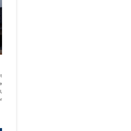
t
e
,
r