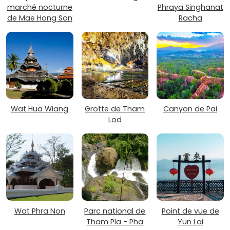
marché nocturne
Phraya Singhanat
de Mae Hong Son
Racha
Wat Hua Wiang
Grotte de Tham
Canyon de Pai
Lod
Wat Phra Non
Parc national de
Point de vue de
Tham Pla - Pha
Yun Lai