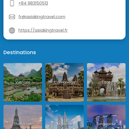
+84 983150513
fr@asiakingtravel.com
https://asiakingtravel.fr
Destinations
Vietnam
Cambodge
Laos
Thailande
Malaisie
Singapour