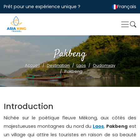
Prêt pour une expérience unique ?
Français
Pakbeng
Accueil
Destination
Laos
Oudomxay
Pakbeng
Introduction
Nichée sur le poétique fleuve Mékong, aux côtés des
majestueuses montagnes du nord du
Laos
,
Pakbeng
est
un village qui attire les touristes en raison de sa beauté