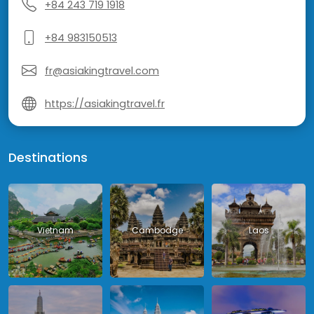
+84 243 719 1918
+84 983150513
fr@asiakingtravel.com
https://asiakingtravel.fr
Destinations
Vietnam
Cambodge
Laos