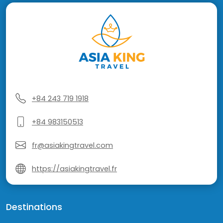
+84 243 719 1918
+84 983150513
fr@asiakingtravel.com
https://asiakingtravel.fr
Destinations