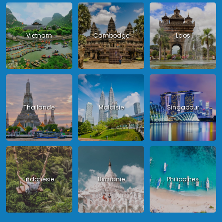
Vietnam
Cambodge
Laos
Thailande
Malaisie
Singapour
Indonésie
Birmanie
Philippines