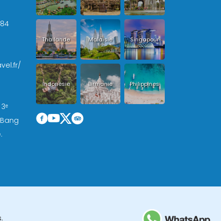
+84
Thailande
Malaisie
Singapour
vel.fr/
Indonésie
Birmanie
Philippines
 3ᵉ
, Bang
.
.