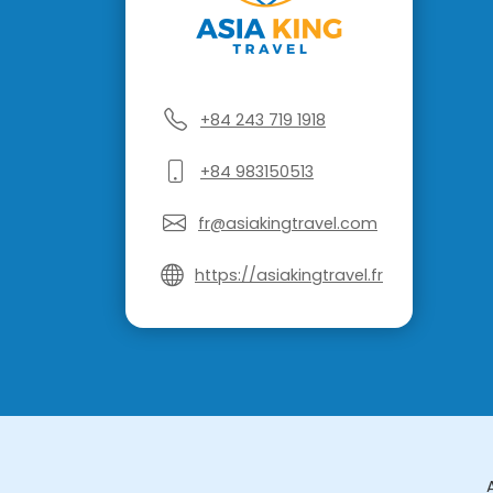
+84 243 719 1918
+84 983150513
fr@asiakingtravel.com
https://asiakingtravel.fr