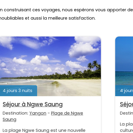
En construisant ces voyages, nous espérons vous apporter de
noubliables et aussi la meilleure satisfaction.
4 jours 3 nuits
4 jour
Séjour à Ngwe Saung
Séjo
Destination:
Yangon
-
Plage de Ngwe
Desti
Saung
La pl
La plage Ngwe Saung est une nouvelle
cultur