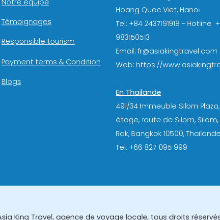
Notre équipe
Hoang Quoc Viet, Hanoi
Témoignages
Tel: +84 2437191918 - Hotline 
983150513
Responsible tourism
Email: fr@asiakingtravel.com
Payment terms & Condition
Web: https://www.asiakingtra
Blogs
En Thailande
491/34 Immeuble Silom Plaza,
étage, route de Silom, Silom
Rak, Bangkok 10500, Thaïlande
Tel: +66 827 095 999
Asia King Travel, agence de voyage locale, tous droits réservés