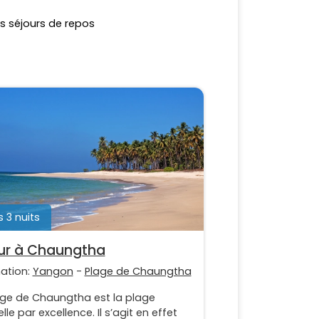
s séjours de repos
s 3 nuits
ur à Chaungtha
nation:
Yangon
-
Plage de Chaungtha
age de Chaungtha est la plage
elle par excellence. Il s’agit en effet