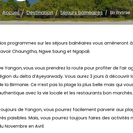
Accueil
Destination
Séjours balnéaires
Birmanie
Nos programmes sur les séjours balnéaires vous amèneront à t
savoir Chaungtha, Ngwe Saung et Ngapali.
De Yangon, vous vous prendrez la route pour profiter de l’air a
région du delta d’Ayeyarwady. Vous aurez 3 jours à découvrir 
de la Birmanie. Ce n’est pas la plage la plus belle mais qui vo
authentique avec la vie locale et les restaurants bon marchés
Toujours de Yangon, vous pourrez facilement parvenir aux pl
très paisibles. Mais, vous pourrez toujours faires des activités
du Novembre en Avril.