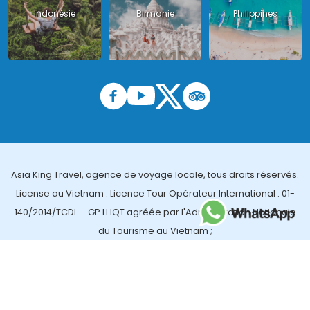
Indonésie
Birmanie
Philippines
Asia King Travel, agence de voyage locale, tous droits réservés.
License au Vietnam : Licence Tour Opérateur International : 01-
140/2014/TCDL – GP LHQT agréée par l'Administration Nationale
du Tourisme au Vietnam ;
License en Thailande : 14/03366 par le Bureau des affaires
touristiques et de l'enregistrement des guides (TBGR) et le
bureau du développement du tourisme de la Thailande