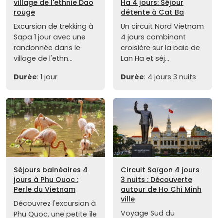
village de l'ethnie Dao
Ha 4 jours: Séjour
rouge
détente à Cat Ba
Excursion de trekking à
Un circuit Nord Vietnam
Sapa 1 jour avec une
4 jours combinant
randonnée dans le
croisière sur la baie de
village de l'ethn...
Lan Ha et séj...
Durée
: 1 jour
Durée
: 4 jours 3 nuits
Séjours balnéaires 4
Circuit Saïgon 4 jours
jours à Phu Quoc :
3 nuits : Découverte
Perle du Vietnam
autour de Ho Chi Minh
ville
Découvrez l'excursion à
Voyage Sud du
Phu Quoc, une petite île