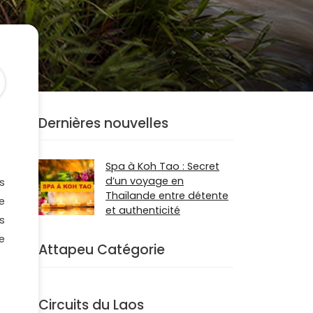
Dernières nouvelles
Spa à Koh Tao : Secret
d’un voyage en
s
Thaïlande entre détente
e
et authenticité
s
e
Attapeu Catégorie
Circuits du Laos