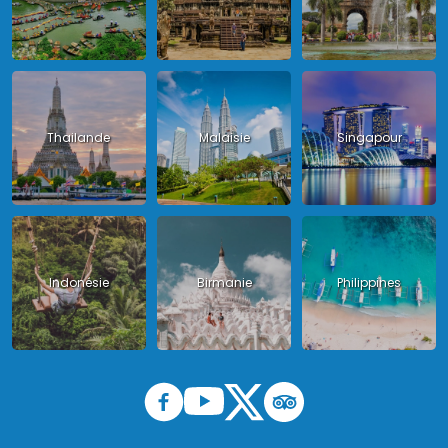
Thailande
Malaisie
Singapour
Indonésie
Birmanie
Philippines