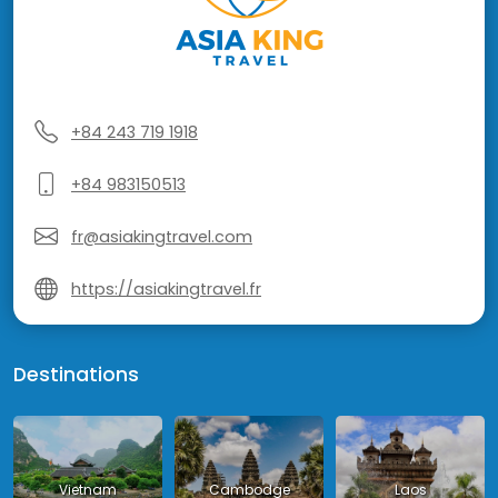
+84 243 719 1918
+84 983150513
fr@asiakingtravel.com
https://asiakingtravel.fr
Destinations
Vietnam
Cambodge
Laos