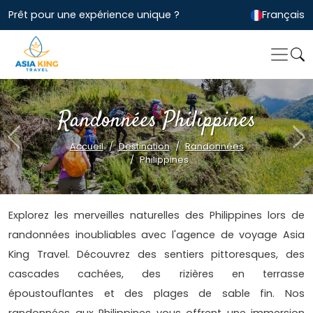
Prêt pour une expérience unique ?
Français
Randonnées Philippines
Previous
Ne
Accueil
Destination
Randonnées
Philippines
Explorez les merveilles naturelles des Philippines lors de
randonnées inoubliables avec l'agence de voyage Asia
King Travel. Découvrez des sentiers pittoresques, des
cascades cachées, des rizières en terrasse
époustouflantes et des plages de sable fin. Nos
randonnées aux Philippines vous offrent une immersion