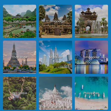
Vietnam
Cambodge
Laos
Thailande
Malaisie
Singapour
Indonésie
Birmanie
Philippines