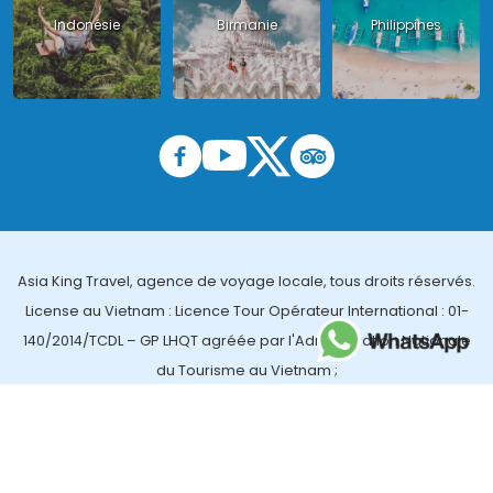
Indonésie
Birmanie
Philippines
Asia King Travel, agence de voyage locale, tous droits réservés.
License au Vietnam : Licence Tour Opérateur International : 01-
140/2014/TCDL – GP LHQT agréée par l'Administration Nationale
du Tourisme au Vietnam ;
License en Thailande : 14/03366 par le Bureau des affaires
touristiques et de l'enregistrement des guides (TBGR) et le
bureau du développement du tourisme de la Thailande