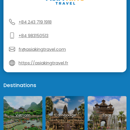
+84 243 719 1918
+84 983150513
fr@asiakingtravel.com
https://asiakingtravel.fr
Destinations
Vietnam
Cambodge
Laos