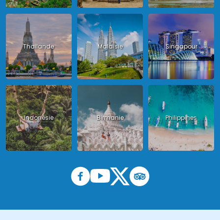
Thailande
Malaisie
Singapour
Indonésie
Birmanie
Philippines