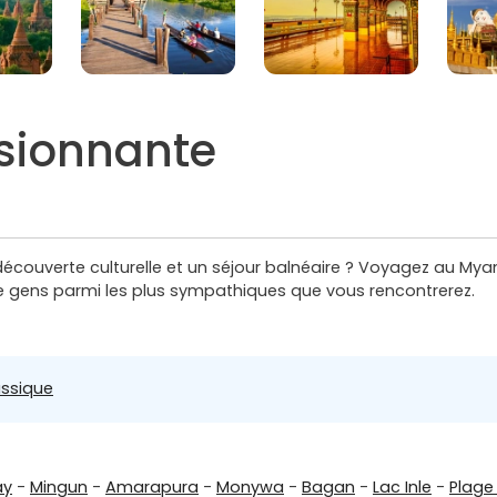
sionnante
la découverte culturelle et un séjour balnéaire ? Voyagez au M
e gens parmi les plus sympathiques que vous rencontrerez.
ssique
ay
-
Mingun
-
Amarapura
-
Monywa
-
Bagan
-
Lac Inle
-
Plage