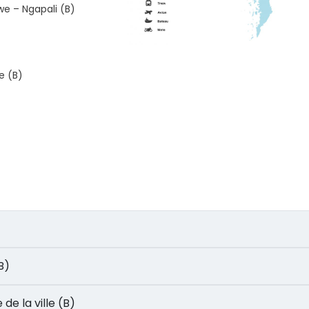
e – Ngapali (B)
e (B)
(B)
te de la ville (B)