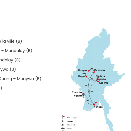
a ville (B)
– Mandalay (B)
dalay (B)
ywa (B)
Daung – Monywa (B)
)