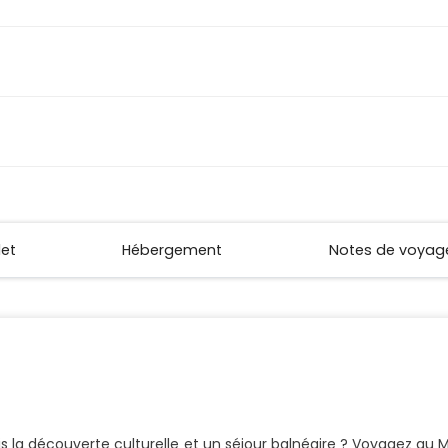
let
Hébergement
Notes de voyag
fois la découverte culturelle et un séjour balnéaire ? Voyagez a