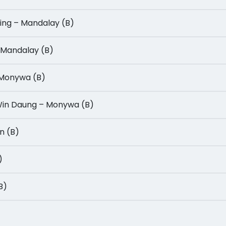
againg – Mandalay (B)
n – Mandalay (B)
 – Monywa (B)
Po Win Daung – Monywa (B)
an (B)
)
(B)