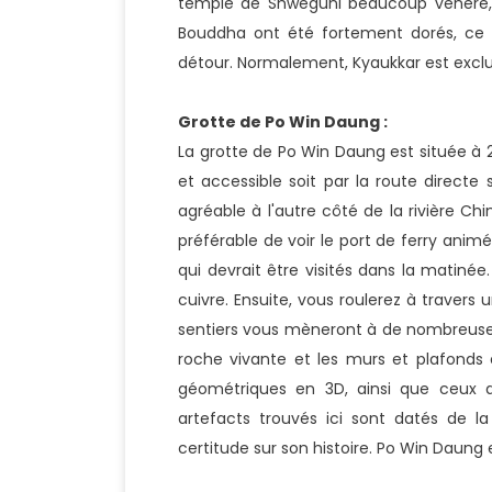
temple de Shweguni beaucoup vénéré, q
Bouddha ont été fortement dorés, ce q
détour. Normalement, Kyaukkar est exclu 
Grotte de Po Win Daung :
La grotte de Po Win Daung est située à 2
et accessible soit par la route directe
agréable à l'autre côté de la rivière Ch
préférable de voir le port de ferry anim
qui devrait être visités dans la matinée
cuivre. Ensuite, vous roulerez à travers
sentiers vous mèneront à de nombreuses g
roche vivante et les murs et plafonds
géométriques en 3D, ainsi que ceux de
artefacts trouvés ici sont datés de l
certitude sur son histoire. Po Win Daung 