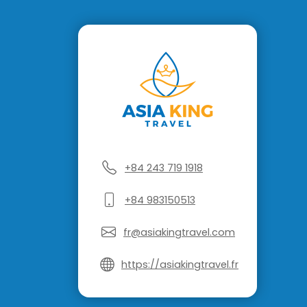
+84 243 719 1918
+84 983150513
fr@asiakingtravel.com
https://asiakingtravel.fr