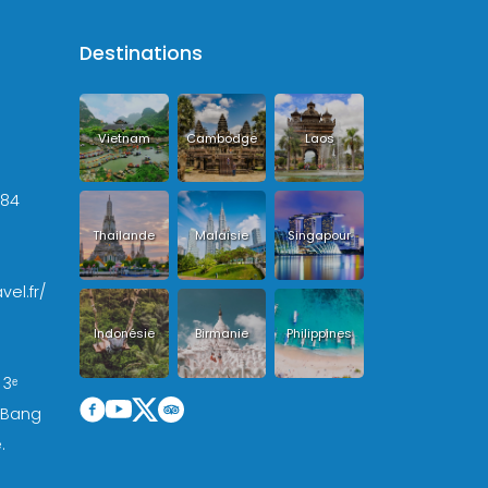
Destinations
Vietnam
Cambodge
Laos
+84
Thailande
Malaisie
Singapour
vel.fr/
Indonésie
Birmanie
Philippines
 3ᵉ
, Bang
.