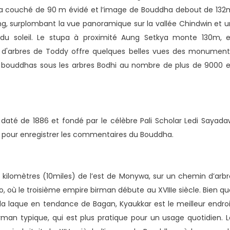
a couché de 90 m évidé et l’image de Bouddha debout de 132
g, surplombant la vue panoramique sur la vallée Chindwin et u
du soleil. Le stupa à proximité Aung Setkya monte 130m, e
 d'arbres de Toddy offre quelques belles vues des monument
s bouddhas sous les arbres Bodhi au nombre de plus de 9000 e
até de 1886 et fondé par le célèbre Pali Scholar Ledi Sayada
tes pour enregistrer les commentaires du Bouddha.
16 kilomètres (10miles) de l’est de Monywa, sur un chemin d’arbr
où le troisième empire birman débute au XVIIIe siècle. Bien qu
la laque en tendance de Bagan, Kyaukkar est le meilleur endroi
rman typique, qui est plus pratique pour un usage quotidien. L