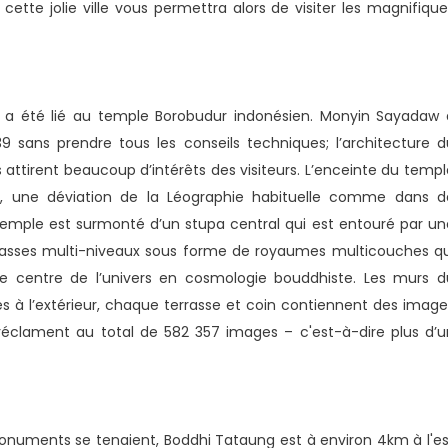
ette jolie ville vous permettra alors de visiter les magnifique
 a été lié au temple Borobudur indonésien. Monyin Sayadaw 
 sans prendre tous les conseils techniques; l’architecture d
attirent beaucoup d’intérêts des visiteurs. L’enceinte du templ
s, une déviation de la Léographie habituelle comme dans d
emple est surmonté d’un stupa central qui est entouré par un
errasses multi-niveaux sous forme de royaumes multicouches qu
e centre de l’univers en cosmologie bouddhiste. Les murs d
ales à l’extérieur, chaque terrasse et coin contiennent des imag
réclament au total de 582 357 images – c'est-à-dire plus d’u
numents se tenaient, Boddhi Tataung est à environ 4km à l'es