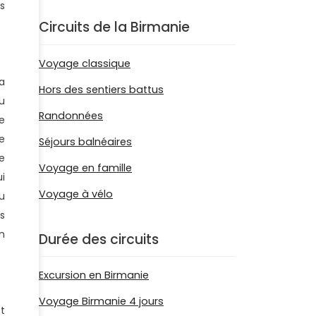
s
Circuits de la Birmanie
Voyage classique
a
Hors des sentiers battus
u
Randonnées
e
e
Séjours balnéaires
e
Voyage en famille
i
Voyage à vélo
u
es
n
Durée des circuits
Excursion en Birmanie
Voyage Birmanie 4 jours
t