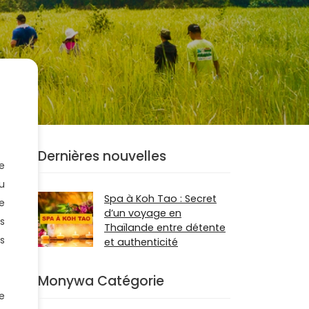
Dernières nouvelles
de
u
Spa à Koh Tao : Secret
e
d’un voyage en
s
Thaïlande entre détente
es
et authenticité
Monywa Catégorie
e