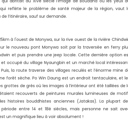
ui abritait du XIVe siècle l’image de Bouddha où les yeux d
ui reflète le problème de santé majeur de la région, vaut l
de l’itinéraire, sauf sur demande.
5km à l'ouest de Monywa, sur la rive ouest de la rivière Chindwi
 sur le nouveau pont Monywa soit par la traversée en ferry plu
indwin et puis prendre une jeep locale. Cette dernière option es
é et occupé du village Nyaungbin et un marché local intéressant
. Puis, la route traverse des villages reculés et l’énorme mine 
 une forêt sèche. Po Win Daung est un endroit tentaculaire, et l
rottes de grès où les images à l’intérieur ont été taillées de l
 étaient recouverts de peintures murales lumineuses de motif
s histoires bouddhistes anciennes (Jatakas). La plupart de
a période entre 14 et 18è siècles, mais personne ne sait ave
est un magnifique lieu à voir absolument !