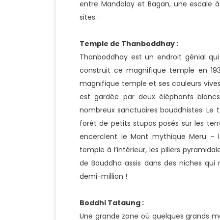
entre Mandalay et Bagan, une escale à c
sites :
Temple de Thanboddhay :
Thanboddhay est un endroit génial qui
construit ce magnifique temple en 1939
magnifique temple et ses couleurs vives 
est gardée par deux éléphants blanc
nombreux sanctuaires bouddhistes. Le t
forêt de petits stupas posés sur les t
encerclent le Mont mythique Meru – l
temple à l’intérieur, les piliers pyramid
de Bouddha assis dans des niches qui 
demi-million !
Boddhi Tataung :
Une grande zone où quelques grands mo