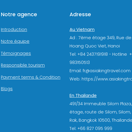
Notre agence
Adresse
Au Vietnam
Introduction
Ad : 7ème étage 349, Rue de
Notre équipe
Hoang Quoc Viet, Hanoi
Témoignages
Tel: +84 2437191918 - Hotline 
983150513
Responsible tourism
Email: fr@asiakingtravel.com
Payment terms & Condition
Web: https://www.asiakingtra
Blogs
En Thailande
491/34 Immeuble Silom Plaza,
étage, route de Silom, Silom
Rak, Bangkok 10500, Thaïlande
Tel: +66 827 095 999