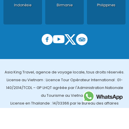
Indonésie
Birmanie
Philippines
Asia King Travel, agence de voyage locale, tous droits réservés.
License au Vietnam : Licence Tour Opérateur International : 01-
140/2014/TCDL – GP LHQT agréée par l'Administration Nationale
du Tourisme au Vietnam ;
License en Thailande : 14/03366 par le Bureau des affaires
touristiques et de l'enregistrement des guides (TBGR) et le
bureau du développement du tourisme de la Thailande