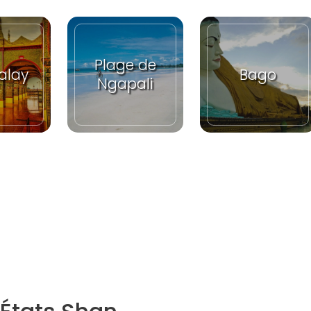
Plage de
alay
Bago
Ngapali