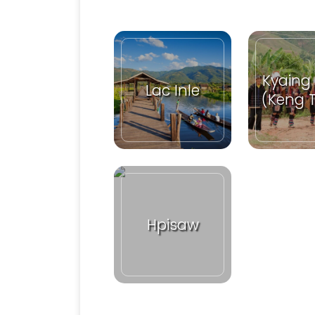
Kyaing
Lac Inle
(Keng 
Hpisaw