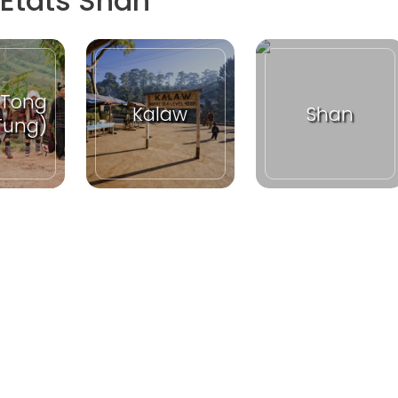
États Shan
 Tong
Kalaw
Shan
Tung)