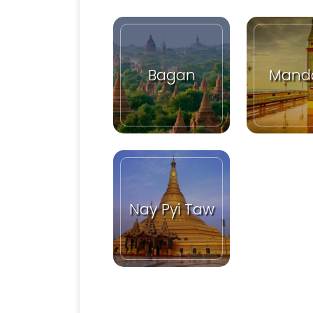
Bagan
Mand
Nay Pyi Taw