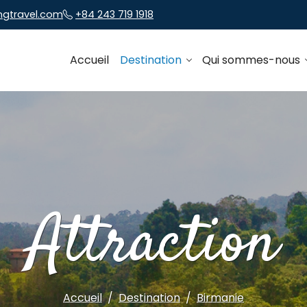
ngtravel.com
+84 243 719 1918
Accueil
Destination
Qui sommes-nous
Attraction
Accueil
Destination
Birmanie