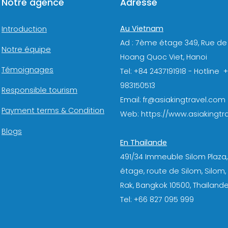
Notre agence
Adresse
Au Vietnam
Introduction
Ad : 7ème étage 349, Rue de
Notre équipe
Hoang Quoc Viet, Hanoi
Témoignages
Tel: +84 2437191918 - Hotline 
983150513
Responsible tourism
Email: fr@asiakingtravel.com
Payment terms & Condition
Web: https://www.asiakingtra
Blogs
En Thailande
491/34 Immeuble Silom Plaza,
étage, route de Silom, Silom
Rak, Bangkok 10500, Thaïlande
Tel: +66 827 095 999