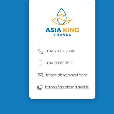
+84 243 719 1918
+84 983150513
fr@asiakingtravel.com
https://asiakingtravel.fr