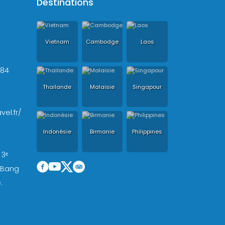
Destinations
Vietnam
Cambodge
Laos
+84
Thailande
Malaisie
Singapour
vel.fr/
Indonésie
Birmanie
Philippines
 3ᵉ
, Bang
.