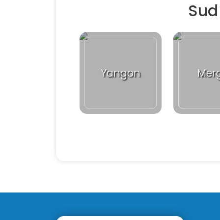
Sud
Yangon
Mer