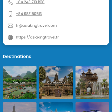
+84 243 719 1918
+84 983150513
fr@asiakingtravel.com
https://asiakingtravel.fr
Destinations
Vietnam
Cambodge
Laos