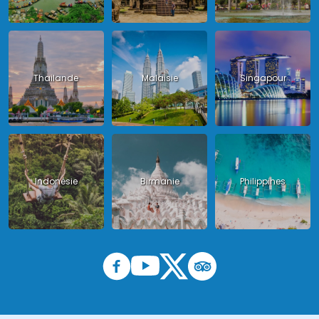
Thailande
Malaisie
Singapour
Indonésie
Birmanie
Philippines