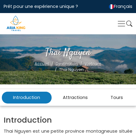
Prêt pour une expérience unique ?
Français
Thai Nguyen
Accueil
Destination
Vietnam
Thai Nguyen
Introduction
Attractions
Tours
Introduction
Thai Nguyen est une petite province montagneuse située