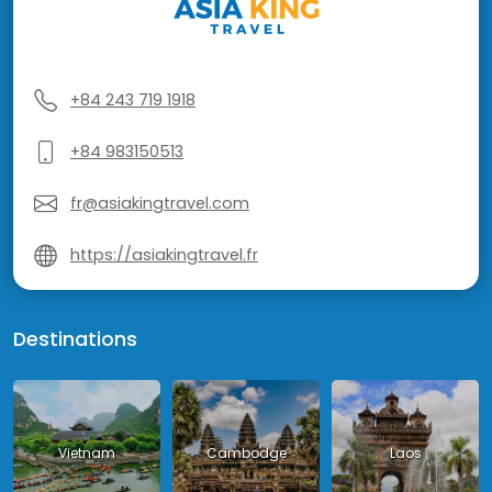
+84 243 719 1918
+84 983150513
fr@asiakingtravel.com
https://asiakingtravel.fr
Destinations
Vietnam
Cambodge
Laos