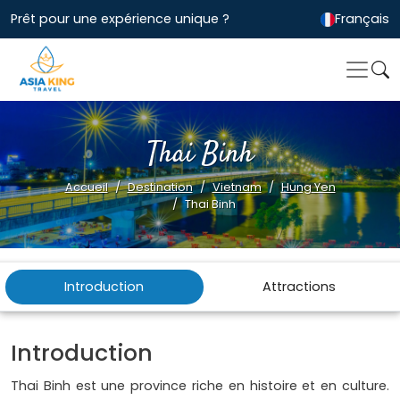
Prêt pour une expérience unique ?
Français
Thai Binh
Accueil
Destination
Vietnam
Hung Yen
Thai Binh
Introduction
Attractions
Introduction
Thai Binh est une province riche en histoire et en culture.