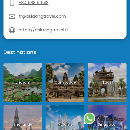
+84 983150513
fr@asiakingtravel.com
https://asiakingtravel.fr
Destinations
Vietnam
Cambodge
Laos
Thailande
Malaisie
Singapour