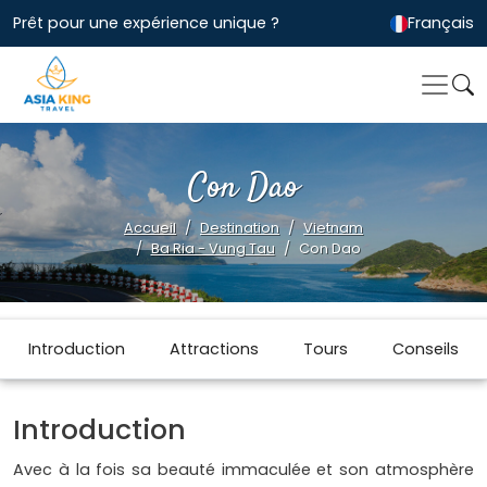
Prêt pour une expérience unique ?
Français
Con Dao
Accueil
Destination
Vietnam
Ba Ria - Vung Tau
Con Dao
Introduction
Attractions
Tours
Conseils
Introduction
Avec à la fois sa beauté immaculée et son atmosphère