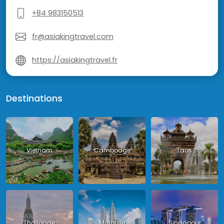
+84 983150513
fr@asiakingtravel.com
https://asiakingtravel.fr
Destinations
Vietnam
Cambodge
Laos
Thailande
Malaisie
Singapour