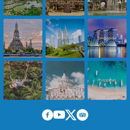
Thailande
Malaisie
Singapour
Indonésie
Birmanie
Philippines