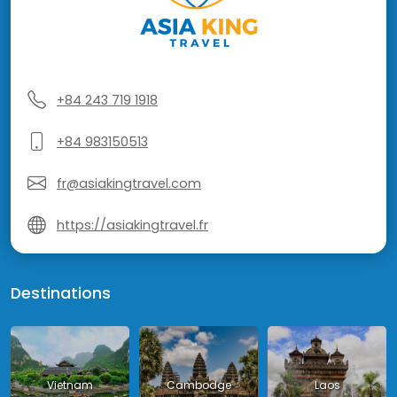
+84 243 719 1918
+84 983150513
fr@asiakingtravel.com
https://asiakingtravel.fr
Destinations
Vietnam
Cambodge
Laos