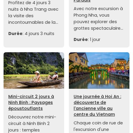
Paradis
Profitez de 4 jours 3
Avec notre excursion à
nuits à Nha Trang avec
Phong Nha, vous
la visite des
pouvez explorer des
incontournables de la...
grottes spectaculaire...
Durée
: 4 jours 3 nuits
Durée
: 1 jour
Mini-circuit 2 jours à
Une journée à Hoi An :
Ninh Binh : Paysages
découverte de
époustouflants
l'ancienne ville au
centre du Vietnam
Découvrez notre mini-
Chaque coin de rue de
circuit à Ninh Binh 2
l'excursion d'une
jours : temples