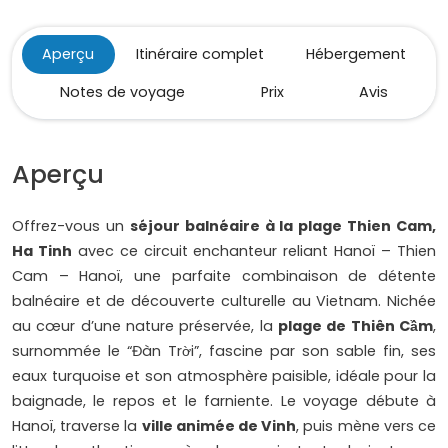
Aperçu
Itinéraire complet
Hébergement
Notes de voyage
Prix
Avis
Aperçu
Offrez-vous un
séjour balnéaire à la plage Thien Cam,
Ha Tinh
avec ce circuit enchanteur reliant Hanoï – Thien
Cam – Hanoï, une parfaite combinaison de détente
balnéaire et de découverte culturelle au Vietnam. Nichée
au cœur d’une nature préservée, la
plage de Thiên Cầm
,
surnommée le “Đàn Trời”, fascine par son sable fin, ses
eaux turquoise et son atmosphère paisible, idéale pour la
baignade, le repos et le farniente. Le voyage débute à
Hanoï, traverse la
ville animée de Vinh
, puis mène vers ce