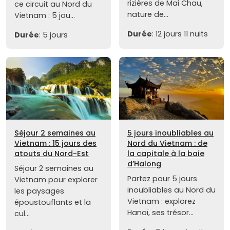
rizières de Mai Chau,
ce circuit au Nord du
nature de...
Vietnam : 5 jou...
Durée
: 12 jours 11 nuits
Durée
: 5 jours
Séjour 2 semaines au
5 jours inoubliables au
Vietnam : 15 jours des
Nord du Vietnam : de
atouts du Nord-Est
la capitale à la baie
d’Halong
Séjour 2 semaines au
Partez pour 5 jours
Vietnam pour explorer
inoubliables au Nord du
les paysages
Vietnam : explorez
époustouflants et la
Hanoï, ses trésor...
cul...