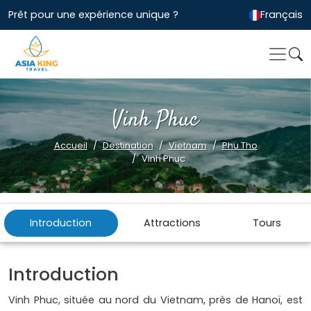
Prêt pour une expérience unique ?
Français
Vinh Phuc
Accueil
Destination
Vietnam
Phu Tho
Vinh Phuc
Introduction
Attractions
Tours
Introduction
Vinh Phuc, située au nord du Vietnam, près de Hanoï, est