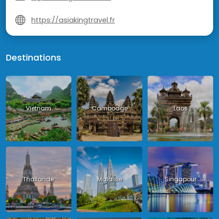
https://asiakingtravel.fr
Destinations
Vietnam
Cambodge
Laos
Thailande
Malaisie
Singapour