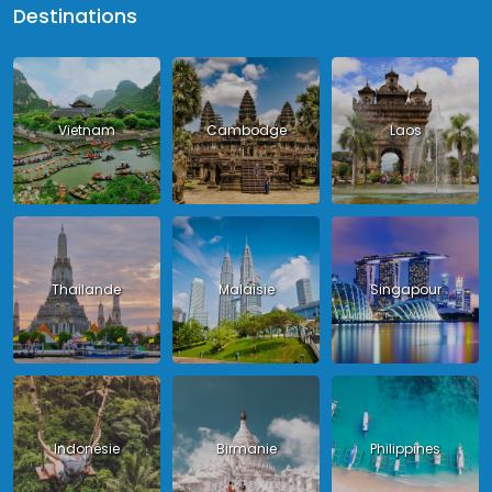
Destinations
Vietnam
Cambodge
Laos
Thailande
Malaisie
Singapour
Indonésie
Birmanie
Philippines