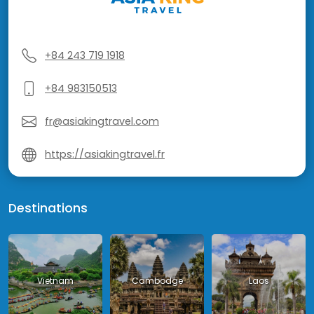
+84 243 719 1918
+84 983150513
fr@asiakingtravel.com
https://asiakingtravel.fr
Destinations
Vietnam
Cambodge
Laos