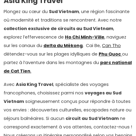
Asia King Travel
Plongez au cœur du
Sud Vietnam
, une région fascinante
où modernité et traditions se rencontrent. Avec notre
collection exclusive de circuits au Sud Vietnam
,
explorez l’effervescence de
Ho Chi Minh-Ville
, naviguez
sur les canaux du
delta du Mékong
, Cai Be,
Can Tho
détendez-vous sur les plages idylliques de
Phu Quoc
ou
partez à l’aventure dans les montagnes du
parc national
de Cat Tien
.
Avec
Asia King Travel
, spécialiste des voyages
francophones, choisissez parmi nos
voyages au Sud
Vietnam
soigneusement conçus pour répondre à toutes
vos envies : découvertes culturelles, escapades nature ou
séjours balnéaires. Si aucun
circuit au Sud Vietnam
ne
correspond exactement à vos attentes, contactez-nous !
Nous créerons un itinéraire personnalisé selon vos besoins