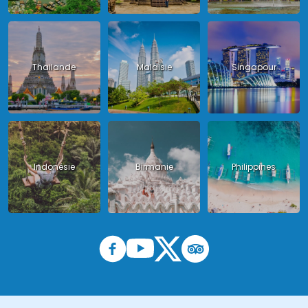
Thailande
Malaisie
Singapour
Indonésie
Birmanie
Philippines