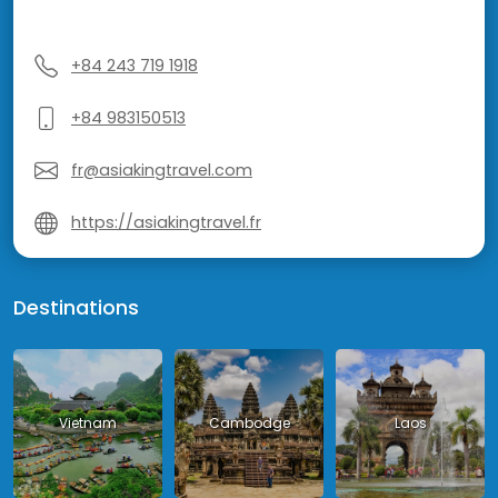
+84 243 719 1918
+84 983150513
fr@asiakingtravel.com
https://asiakingtravel.fr
Destinations
Vietnam
Cambodge
Laos