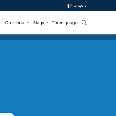
Français
Croisières
Blogs
Témoignages
h