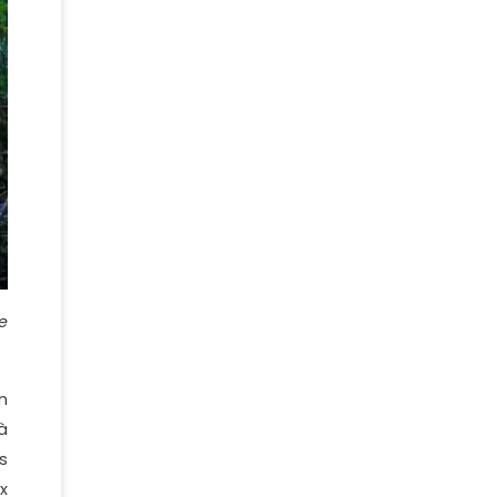
e
n
à
s
x