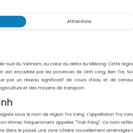
Attractions
rale-sud du Vietnam, au cœur du delta du Mékong. Cette régio
 et est encadrée par les provinces de Vinh Long, Ben Tre, So
ue par un réseau significatif de cours d'eau et de canaux
agriculture et des moyens de transport.
inh
désignée sous le nom de région Tra Vang. L'appellation Tra Van
e Mon-Khmer, fréquemment appelée "Trah Pang". Ce nom reflèt
erre dans le passé, une zone côtière nouvellement aménagée l