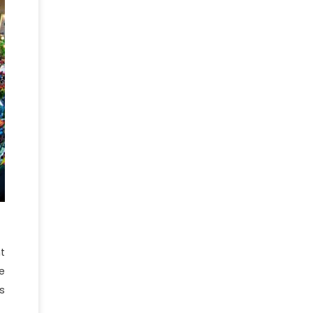
t
e
s