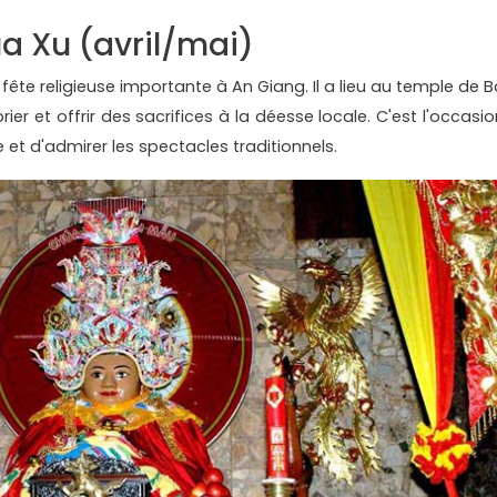
ua Xu (avril/mai)
fête religieuse importante à An Giang. Il a lieu au temple de B
rier et offrir des sacrifices à la déesse locale. C'est l'occasi
e et d'admirer les spectacles traditionnels.