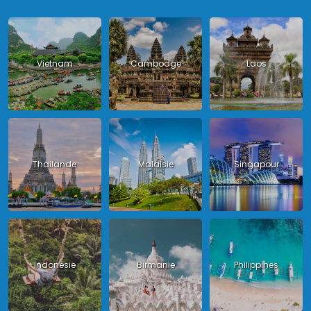
Vietnam
Cambodge
Laos
Thailande
Malaisie
Singapour
Indonésie
Birmanie
Philippines