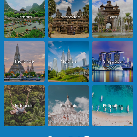
Vietnam
Cambodge
Laos
Thailande
Malaisie
Singapour
Indonésie
Birmanie
Philippines