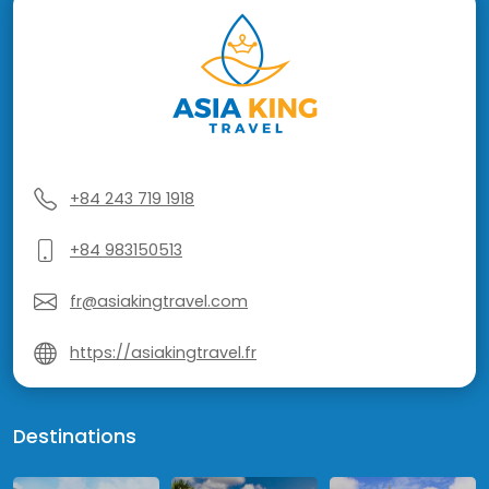
+84 243 719 1918
+84 983150513
fr@asiakingtravel.com
https://asiakingtravel.fr
Destinations