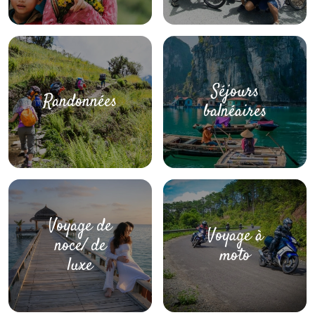
Séjours
Randonnées
balnéaires
Voyage de
Voyage à
noce/ de
moto
luxe