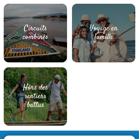
Circuits
Voyage en
combinés
famille
Hors des
sentiers
battus