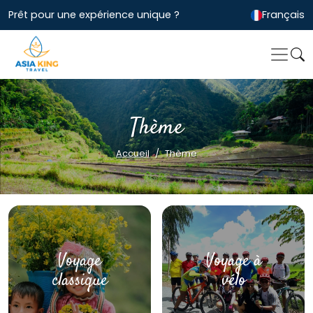
Prêt pour une expérience unique ?
Français
Thème
Accueil
Thème
Voyage
Voyage à
classique
vélo