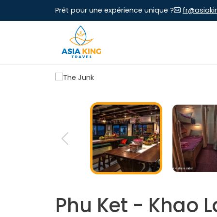
Prêt pour une expérience unique ?
fr@asiaki
Phu Ket - Khao La