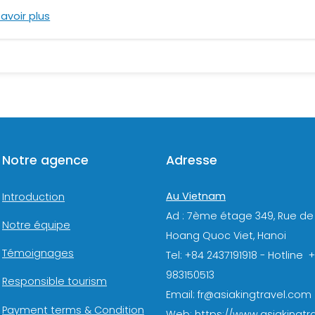
Savoir plus
Notre agence
Adresse
Au Vietnam
Introduction
Ad : 7ème étage 349, Rue de
Notre équipe
Hoang Quoc Viet, Hanoi
Témoignages
Tel: +84 2437191918 - Hotline 
983150513
Responsible tourism
Email: fr@asiakingtravel.com
Payment terms & Condition
Web: https://www.asiakingtra