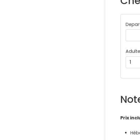
Che
Depar
Adult
Not
Prix incl
Héb