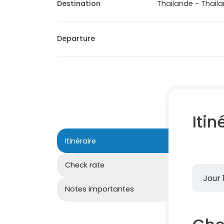
Destination
Thailande - Thail
Departure
Itin
Itinéraire
Check rate
Notes importantes