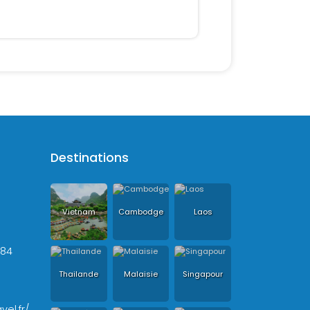
Destinations
Vietnam
Cambodge
Laos
+84
Thailande
Malaisie
Singapour
vel.fr/