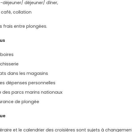
t-déjeuner/ déjeuner/ dîner,
 café, collation
ts frais entre plongées.
lus
rboires
chisserie
ats dans les magasins
res dépenses personnelles
e des parcs marins nationaux
urance de plongée
ue
inéraire et le calendrier des croisières sont sujets à changeme