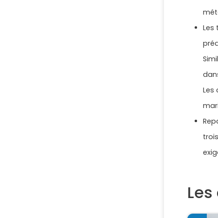
mété
Les 
préa
Simi
dans
Les 
mari
Repa
troi
exig
Les 