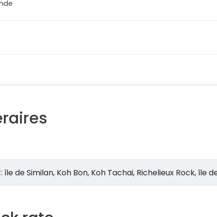
ande
éraires
Jour 1: île de Similan, Koh Bon, Koh Tachai, Richelieux Rock, île