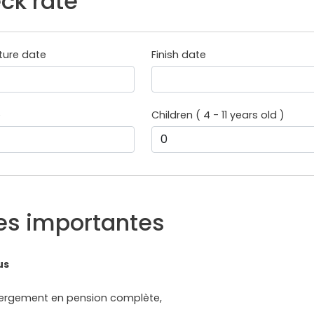
ck rate
ture date
Finish date
e
Children ( 4 - 11 years old )
es importantes
us
ergement en pension complète,