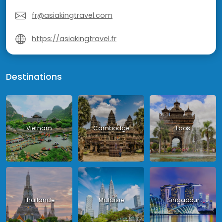
fr@asiakingtravel.com
https://asiakingtravel.fr
Destinations
Vietnam
Cambodge
Laos
Thailande
Malaisie
Singapour