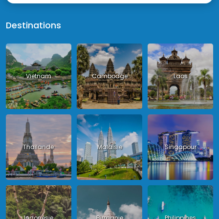
Destinations
Vietnam
Cambodge
Laos
Thailande
Malaisie
Singapour
Indonésie
Birmanie
Philippines