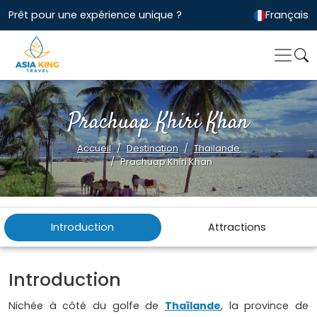
Prêt pour une expérience unique ?
Français
Prachuap Khiri Khan
Accueil
Destination
Thailande
Prachuap Khiri Khan
Introduction
Attractions
Introduction
Nichée à côté du golfe de
Thaïlande
, la province de