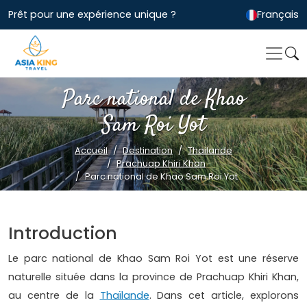
Prêt pour une expérience unique ?
Français
Parc national de Khao
Sam Roi Yot
Accueil
Destination
Thailande
Prachuap Khiri Khan
Parc national de Khao Sam Roi Yot
Introduction
Le parc national de Khao Sam Roi Yot est une réserve
naturelle située dans la province de Prachuap Khiri Khan,
au centre de la
Thaïlande
. Dans cet article, explorons