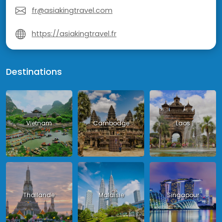
fr@asiakingtravel.com
https://asiakingtravel.fr
Destinations
Vietnam
Cambodge
Laos
Thailande
Malaisie
Singapour