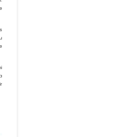
e
s
u
e
i
a
r