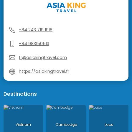
+84 243 719 1918
+84 983150513
fr@asiakingtravel.com
https://asiakingtravel.fr
Destinations
Vietnam
Cambodge
Laos