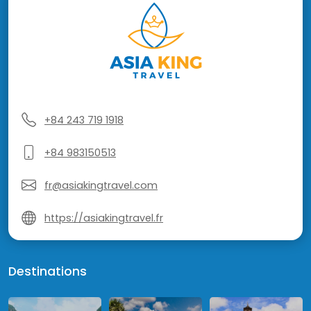
+84 243 719 1918
+84 983150513
fr@asiakingtravel.com
https://asiakingtravel.fr
Destinations