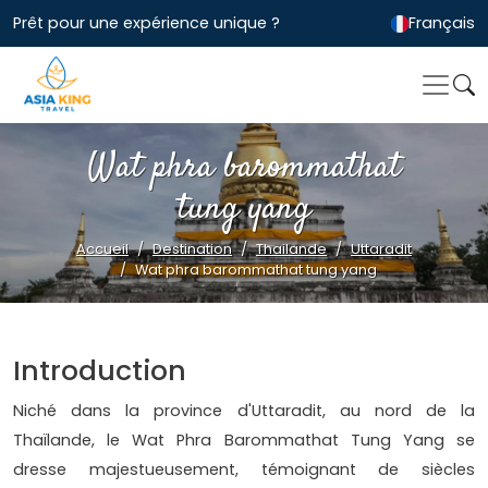
Prêt pour une expérience unique ?
Français
Wat phra barommathat
tung yang
Accueil
Destination
Thailande
Uttaradit
Wat phra barommathat tung yang
Introduction
Niché dans la province d'Uttaradit, au nord de la
Thaïlande, le Wat Phra Barommathat Tung Yang se
dresse majestueusement, témoignant de siècles