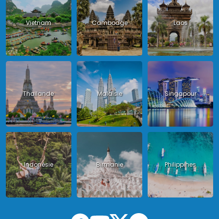
Vietnam
Cambodge
Laos
Thailande
Malaisie
Singapour
Indonésie
Birmanie
Philippines