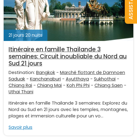
ASSISTANCE
21 jours 20 nuits
Itinéraire en famille Thaïlande 3
semaines: Circuit inoubliable du Nord au
Sud 21 jours
Destination:
Bangkok
-
Marché flottant de Damnoen
Saduak
-
Kanchanaburi
-
Ayutthaya
-
Sukhothai
-
Chiang Rai
-
Chiang Mai
-
Koh Phi Phi
-
Chiang Saen
-
Uthai Thani
Itinéraire en famille Thaïlande 3 semaines: Explorez du
Nord au Sud en 21 jours avec les temples, montagnes,
plages et immersion culturelle pour un vo...
Savoir plus