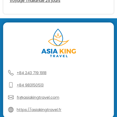
Voyage Thailande 25 jours
+84 243 719 1918
+84 983150513
fr@asiakingtravel.com
https://asiakingtravel.fr