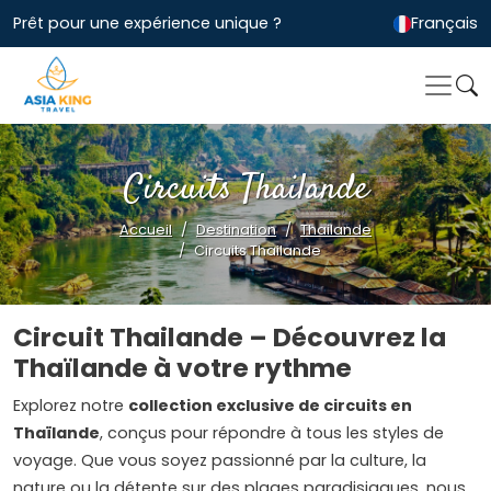
Prêt pour une expérience unique ?
Français
Circuits Thailande
Accueil
Destination
Thailande
Circuits Thailande
Circuit Thailande – Découvrez la
Thaïlande à votre rythme
Explorez notre
collection exclusive de circuits en
Thaïlande
, conçus pour répondre à tous les styles de
voyage. Que vous soyez passionné par la culture, la
nature ou la détente sur des plages paradisiaques, nous