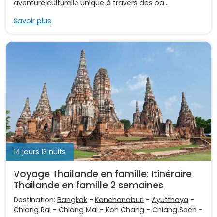
aventure culturelle unique à travers des pa...
Savoir plus
14 jours 13 nuits
Voyage Thailande en famille: Itinéraire
Thailande en famille 2 semaines
Destination:
Bangkok
-
Kanchanaburi
-
Ayutthaya
-
Chiang Rai
-
Chiang Mai
-
Koh Chang
-
Chiang Saen
-