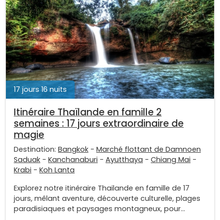
17 jours 16 nuits
Itinéraire Thaïlande en famille 2
semaines : 17 jours extraordinaire de
magie
Destination:
Bangkok
-
Marché flottant de Damnoen
Saduak
-
Kanchanaburi
-
Ayutthaya
-
Chiang Mai
-
Krabi
-
Koh Lanta
Explorez notre itinéraire Thailande en famille de 17
jours, mêlant aventure, découverte culturelle, plages
paradisiaques et paysages montagneux, pour...