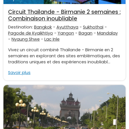
Circuit Thailande - Birmanie 2 semaines :
Combinaison inoubliable
Destination:
Bangkok
-
Ayutthaya
-
Sukhothai
-
Pagode de Kyaikhtiyo
-
Yangon
-
Bagan
-
Mandalay
-
Nyaung Shwe
-
Lac Inle
Vivez un circuit combiné Thaïlande - Birmanie en 2
semaines en explorant des sites emblématiques, des
traditions uniques et des expériences inoubliabl...
Savoir plus