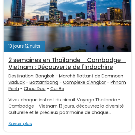
13 jours 12 nuits
2 semaines en Thaïlande - Cambodge -
Vietnam : Découverte de l'Indochine
Destination:
Bangkok
-
Marché flottant de Damnoen
Saduak
-
Battambang
-
Complexe d'Angkor
-
Phnom
Penh
-
Chau Doc
-
Cai Be
Vivez chaque instant du circuit Voyage Thaïlande -
Cambodge - Vietnam 13 jours, découvrez la diversité
culturelle et le précieux patrimoine de chaque...
Savoir plus