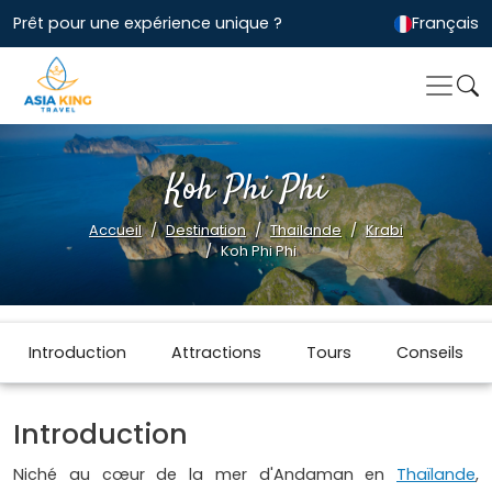
Prêt pour une expérience unique ?
Français
Koh Phi Phi
Accueil
Destination
Thailande
Krabi
Koh Phi Phi
Introduction
Attractions
Tours
Conseils
Introduction
Niché au cœur de la mer d'Andaman en
Thaïlande
,