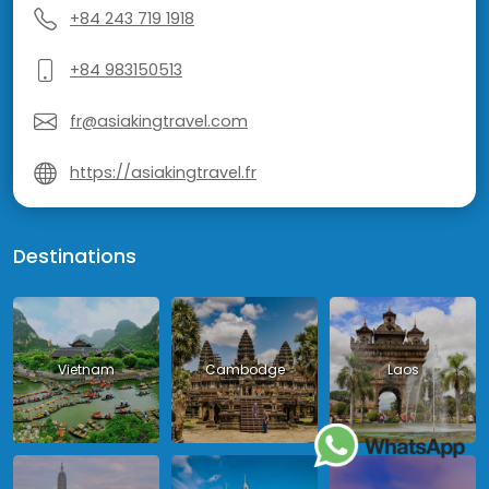
+84 243 719 1918
+84 983150513
fr@asiakingtravel.com
https://asiakingtravel.fr
Destinations
Vietnam
Cambodge
Laos