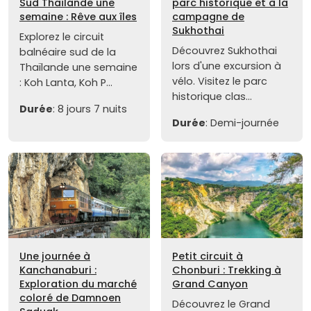
Sud Thaïlande une
parc historique et à la
semaine : Rêve aux îles
campagne de
Sukhothai
Explorez le circuit
Découvrez Sukhothai
balnéaire sud de la
lors d'une excursion à
Thaïlande une semaine
vélo. Visitez le parc
: Koh Lanta, Koh P...
historique clas...
Durée
: 8 jours 7 nuits
Durée
: Demi-journée
Une journée à
Petit circuit à
Kanchanaburi :
Chonburi : Trekking à
Exploration du marché
Grand Canyon
coloré de Damnoen
Découvrez le Grand