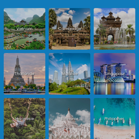
Vietnam
Cambodge
Laos
Thailande
Malaisie
Singapour
Indonésie
Birmanie
Philippines