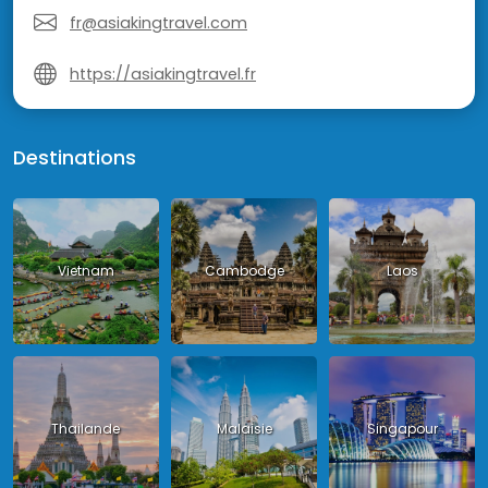
fr@asiakingtravel.com
https://asiakingtravel.fr
Destinations
Vietnam
Cambodge
Laos
Thailande
Malaisie
Singapour