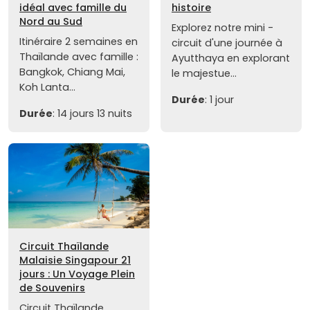
idéal avec famille du
histoire
Nord au Sud
Explorez notre mini -
Itinéraire 2 semaines en
circuit d'une journée à
Thaïlande avec famille :
Ayutthaya en explorant
Bangkok, Chiang Mai,
le majestue...
Koh Lanta...
Durée
: 1 jour
Durée
: 14 jours 13 nuits
Circuit Thaïlande
Malaisie Singapour 21
jours : Un Voyage Plein
de Souvenirs
Circuit Thaïlande