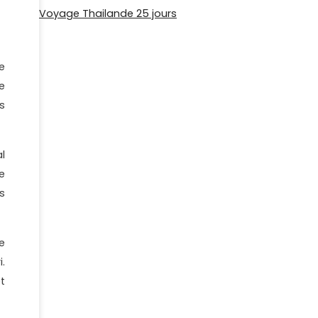
Voyage Thailande 25 jours
e
e
s
l
e
s
e
.
t