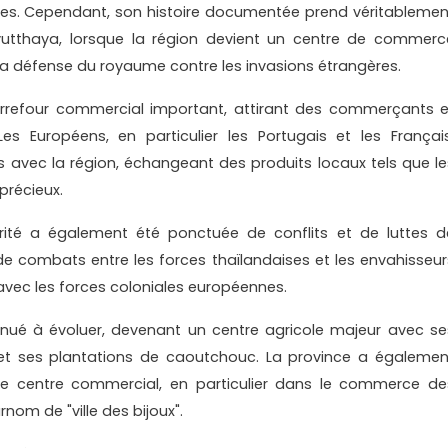
ées. Cependant, son histoire documentée prend véritablemen
utthaya, lorsque la région devient un centre de commerc
 la défense du royaume contre les invasions étrangères.
carrefour commercial important, attirant des commerçants e
s Européens, en particulier les Portugais et les Français
s avec la région, échangeant des produits locaux tels que le
 précieux.
ité a également été ponctuée de conflits et de luttes d
de combats entre les forces thaïlandaises et les envahisseur
avec les forces coloniales européennes.
tinué à évoluer, devenant un centre agricole majeur avec se
x et ses plantations de caoutchouc. La province a égalemen
e centre commercial, en particulier dans le commerce de
urnom de "ville des bijoux".