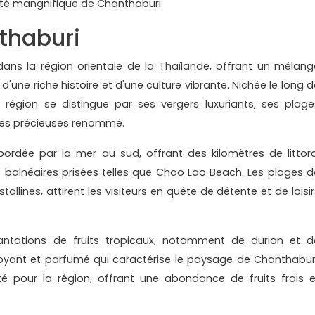
té mangnifique de Chanthaburi
thaburi
ans la région orientale de la Thaïlande, offrant un mélang
une riche histoire et d'une culture vibrante. Nichée le long d
 région se distingue par ses vergers luxuriants, ses plage
es précieuses renommé.
rdée par la mer au sud, offrant des kilomètres de littora
 balnéaires prisées telles que Chao Lao Beach. Les plages d
allines, attirent les visiteurs en quête de détente et de loisir
 plantations de fruits tropicaux, notamment de durian et d
yant et parfumé qui caractérise le paysage de Chanthaburi
é pour la région, offrant une abondance de fruits frais e