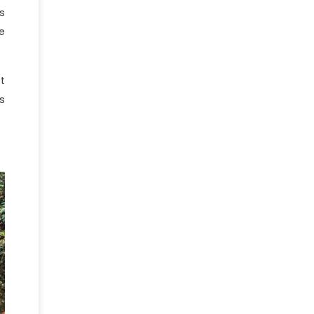
s
e
t
s