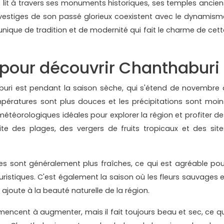
se lit à travers ses monuments historiques, ses temples ancien
Les vestiges de son passé glorieux coexistent avec le dynamism
nique de tradition et de modernité qui fait le charme de cett
 pour découvrir Chanthaburi
aburi est pendant la saison sèche, qui s'étend de novembre 
empératures sont plus douces et les précipitations sont moin
météorologiques idéales pour explorer la région et profiter de
isite des plages, des vergers de fruits tropicaux et des site
es sont généralement plus fraîches, ce qui est agréable pou
 touristiques. C'est également la saison où les fleurs sauvages 
i ajoute à la beauté naturelle de la région.
encent à augmenter, mais il fait toujours beau et sec, ce qu