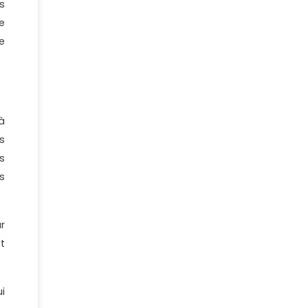
s
e
e
à
s
s
s
r
et
i