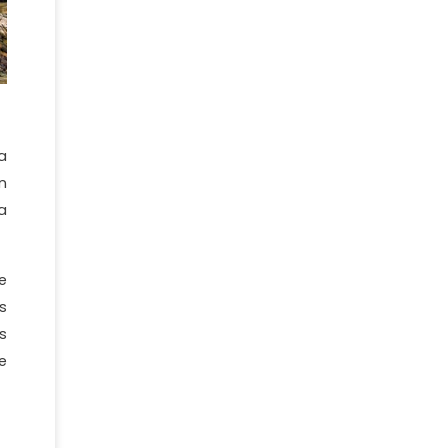
a
n
a
e
s
s
e