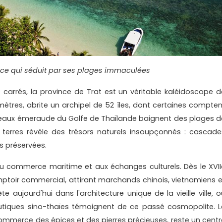
ince qui séduit par ses plages immaculées
s carrés, la province de Trat est un véritable kaléidoscope d
omètres, abrite un archipel de 52 îles, dont certaines compten
es eaux émeraude du Golfe de Thaïlande baignent des plages d
es terres révèle des trésors naturels insoupçonnés : cascade
s préservées.
 au commerce maritime et aux échanges culturels. Dès le XVII
omptoir commercial, attirant marchands chinois, vietnamiens e
te aujourd'hui dans l'architecture unique de la vieille ville, o
outiques sino-thaïes témoignent de ce passé cosmopolite. L
 commerce des épices et des pierres précieuses, reste un centr