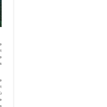
e
t
e
s
e
t
ù
e
e