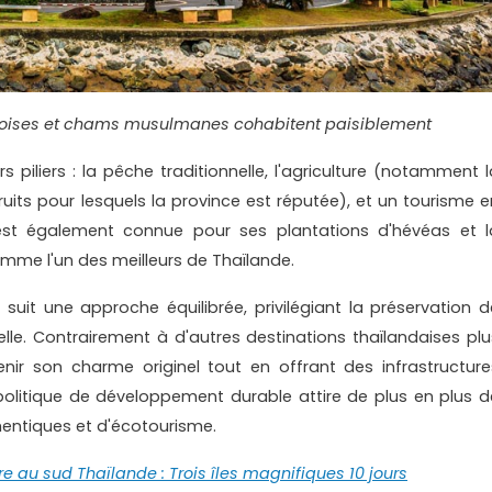
noises et chams musulmanes cohabitent paisiblement
 piliers : la pêche traditionnelle, l'agriculture (notamment l
uits pour lesquels la province est réputée), et un tourisme e
est également connue pour ses plantations d'hévéas et l
omme l'un des meilleurs de Thaïlande.
suit une approche équilibrée, privilégiant la préservation d
relle. Contrairement à d'autres destinations thaïlandaises plu
nir son charme originel tout en offrant des infrastructure
 politique de développement durable attire de plus en plus d
entiques et d'écotourisme.
re au sud Thaïlande : Trois îles magnifiques 10 jours