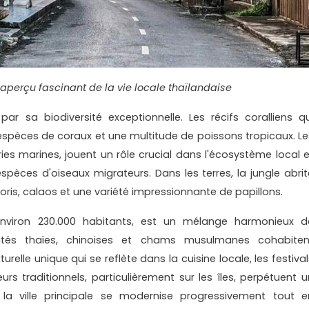
un aperçu fascinant de la vie locale thaïlandaise
r sa biodiversité exceptionnelle. Les récifs coralliens qu
0 espèces de coraux et une multitude de poissons tropicaux. Le
ies marines, jouent un rôle crucial dans l'écosystème local e
pèces d'oiseaux migrateurs. Dans les terres, la jungle abrit
ris, calaos et une variété impressionnante de papillons.
environ 230.000 habitants, est un mélange harmonieux d
utés thaïes, chinoises et chams musulmanes cohabiten
elle unique qui se reflète dans la cuisine locale, les festival
eurs traditionnels, particulièrement sur les îles, perpétuent u
la ville principale se modernise progressivement tout e