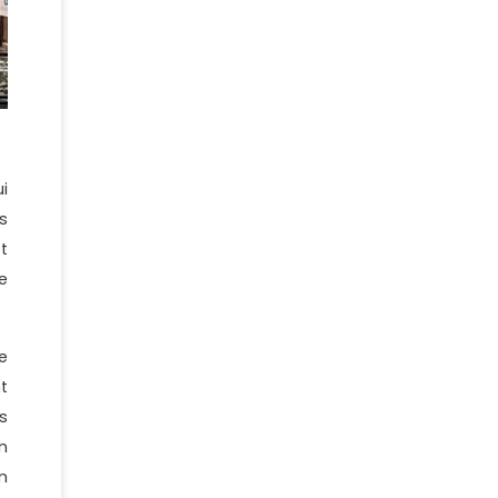
i
s
t
e
e
t
s
n
n