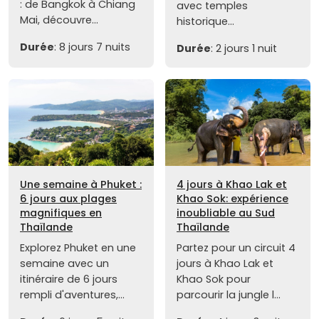
: de Bangkok à Chiang
avec temples
Mai, découvre...
historique...
Durée
: 8 jours 7 nuits
Durée
: 2 jours 1 nuit
Une semaine à Phuket :
4 jours à Khao Lak et
6 jours aux plages
Khao Sok: expérience
magnifiques en
inoubliable au Sud
Thaïlande
Thaïlande
Explorez Phuket en une
Partez pour un circuit 4
semaine avec un
jours à Khao Lak et
itinéraire de 6 jours
Khao Sok pour
rempli d'aventures,...
parcourir la jungle l...