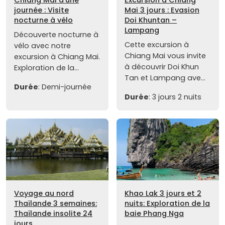
Chiang Mai d'une
Excursion à Chiang
journée : Visite
Mai 3 jours : Evasion
nocturne à vélo
Doi Khuntan –
Lampang
Découverte nocturne à
Cette excursion à
vélo avec notre
Chiang Mai vous invite
excursion à Chiang Mai.
à découvrir Doi Khun
Exploration de la...
Tan et Lampang ave...
Durée
: Demi-journée
Durée
: 3 jours 2 nuits
Voyage au nord
Khao Lak 3 jours et 2
Thaïlande 3 semaines:
nuits: Exploration de la
Thaïlande insolite 24
baie Phang Nga
jours