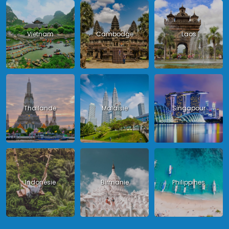
Vietnam
Cambodge
Laos
Thailande
Malaisie
Singapour
Indonésie
Birmanie
Philippines