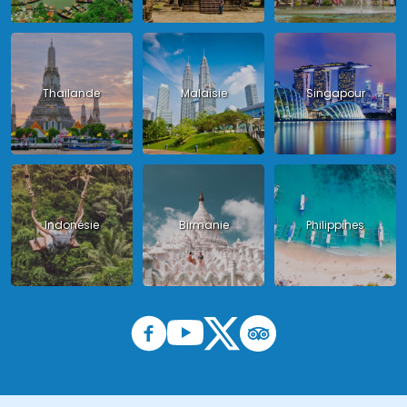
Thailande
Malaisie
Singapour
Indonésie
Birmanie
Philippines