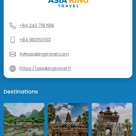
+84 243 719 1918
+84 983150513
fr@asiakingtravel.com
https://asiakingtravel.fr
Destinations
Vietnam
Cambodge
Laos