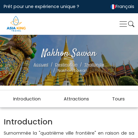
Prêt pour une expérience unique ?
Français
Nakhon Sawan
Accueil
Destination
Thailande
Nakhon Sawan
Introduction
Attractions
Tours
Introduction
Surnommée la "quatrième ville frontière" en raison de sa