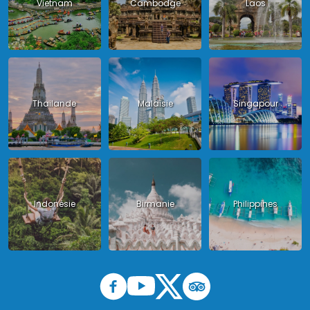
Vietnam
Cambodge
Laos
Thailande
Malaisie
Singapour
Indonésie
Birmanie
Philippines